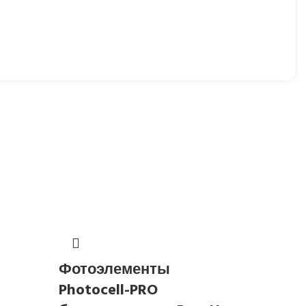
Фотоэ
Фотоэлементы
Photocell-PRO
Faac
Артику