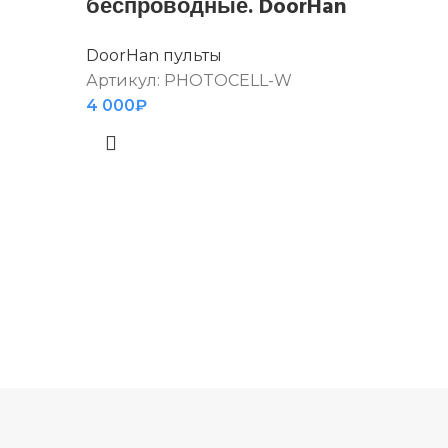
беспроводные. DoorHan
DoorHan пульты
Артикул:
PHOTOCELL-W
4 000
₽