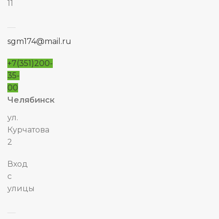
11
sgm174@mail.ru
+7(351)200-
35-
00
Челябинск
ул.
Курчатова
2
Вход
с
улицы