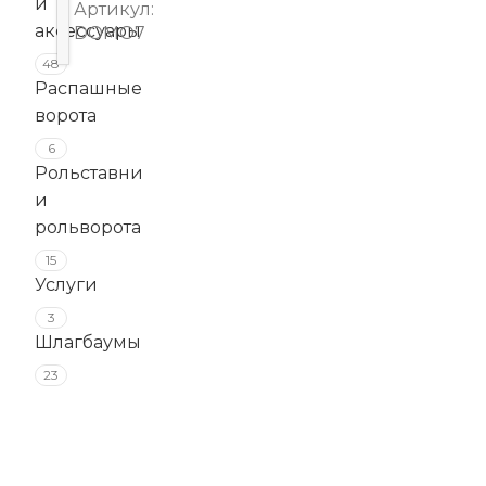
и
Артикул:
аксессуары
DOMO7
48
Распашные
ворота
6
Рольставни
и
рольворота
15
Услуги
3
Шлагбаумы
23