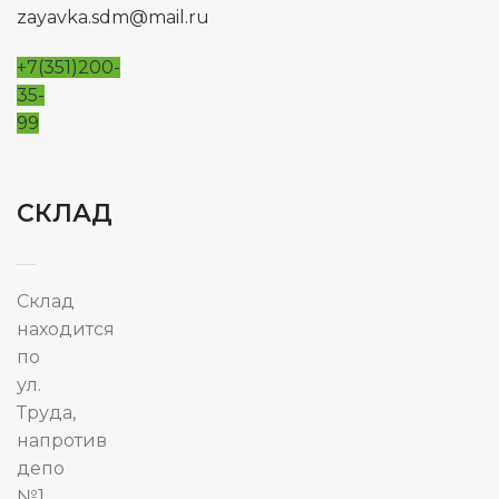
zayavka.sdm@mail.ru
+7(351)200-
35-
99
СКЛАД
Склад
находится
по
ул.
Труда,
напротив
депо
№1.