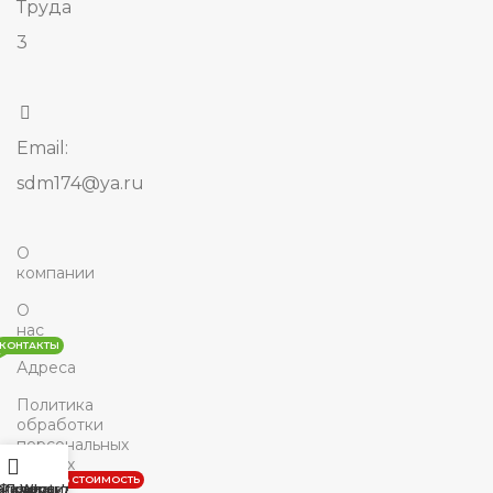
Труда
3
Email:
sdm174@ya.ru
О
компании
О
нас
КОНТАКТЫ
Адреса
Политика
обработки
персональных
данных
РАССЧИТАТЬ СТОИМОСТЬ
агазин
Фильтры
Позвонить
Whats'App