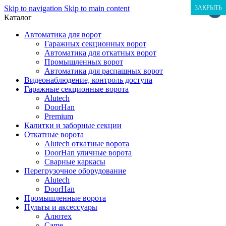
Skip to navigation
Skip to main content
ЗАКРЫТЬ
ЗАКРЫТЬ
ЗАКРЫТЬ
×
Каталог
Автоматика для ворот
Гаражных секционных ворот
Автоматика для откатных ворот
Промышленных ворот
Автоматика для распашных ворот
Видеонаблюдение, контроль доступа
Гаражные секционные ворота
Alutech
DoorHan
Premium
Калитки и заборные секции
Откатные ворота
Alutech откатные ворота
DoorHan уличные ворота
Сварные каркасы
Перегрузочное оборудование
Alutech
DoorHan
Промышленные ворота
Пульты и аксессуары
Алютех
Came