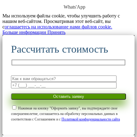
Whats'App
Мы используем файлы cookie, чтобы улучшить работу с
нашим веб-сайтом. Просматривая этот веб-сайт, вы
с
оглашаетесь на использование нами файлов cookie.
Больше
Больше информации
Принять
информации
Рассчитать стоимость
Нажимая на кнопку "Оформить заявку", вы подтверждаете свое
совершеннолетие, соглашаетесь на обработку персональных данных в
соответствии с Соглашением и с
Политикой конфиденциальности сайта