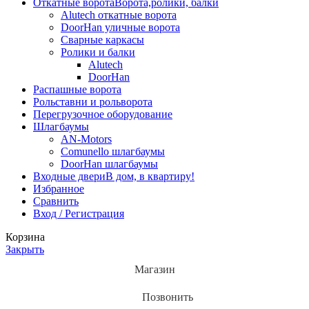
Откатные ворота
Ворота,ролики, балки
Alutech откатные ворота
DoorHan уличные ворота
Сварные каркасы
Ролики и балки
Alutech
DoorHan
Распашные ворота
Рольставни и рольворота
Перегрузочное оборудование
Шлагбаумы
AN-Motors
Comunello шлагбаумы
DoorHan шлагбаумы
Входные двери
В дом, в квартиру!
Избранное
Сравнить
Вход / Регистрация
Корзина
Закрыть
Магазин
Позвонить