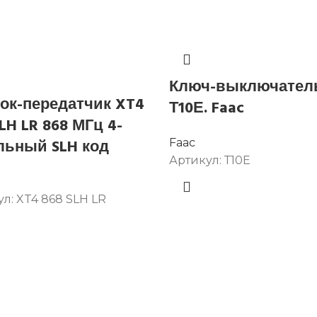
Ключ-выключател
ок-передатчик XT4
Т10Е. Faac
LH LR 868 МГц 4-
льный SLH код
Faac
Артикул:
Т10Е
ул:
XT4 868 SLH LR