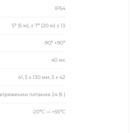
IP54
5° (5 м)
,
± 7° (20 м) ± 13
-90° +90°
40 мс
41
,
5 x 130 мм
,
5 x 42
апряжении питания 24 В )
-20°C — +55°C