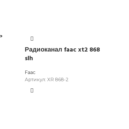
ь
Радиоканал faac xt2 868
Радио
slh
канал
униве
Faac
МГц. F
Артикул:
XR 868-2
Faac
Артику
3 000
₽