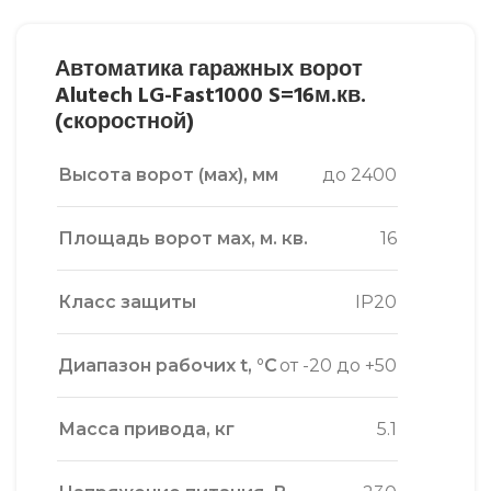
Автоматика гаражных ворот
Alutech LG-Fast1000 S=16м.кв.
(cкоростной)
Высота ворот (маx), мм
до 2400
Площадь ворот маx, м. кв.
16
Класс защиты
IP20
Диапазон рабочих t, °С
от -20 до +50
Масса привода, кг
5.1