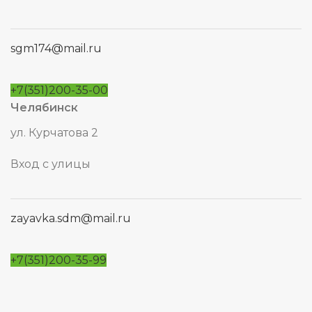
sgm174@mail.ru
+7(351)200-35-00
Челябинск
ул. Курчатова 2
Вход с улицы
zayavka.sdm@mail.ru
+7(351)200-35-99