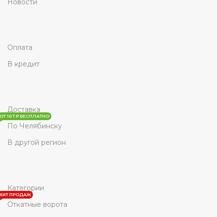
Новости
Оплата
В кредит
Доставка
ОТ 10 Т.Р БЕСПЛАТНО
По Челябинску
В другой регион
Категории
ХИТ ПРОДАЖ
Откатные ворота