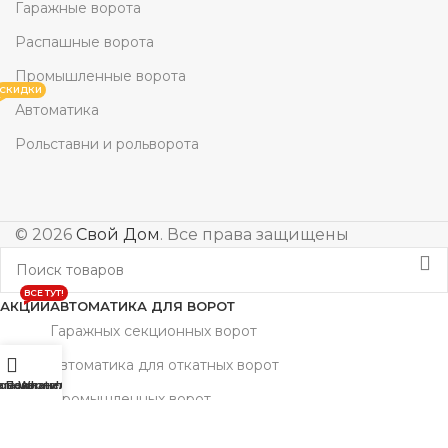
Гаражные ворота
Распашные ворота
Промышленные ворота
СКИДКИ
Автоматика
Рольставни и рольворота
© 2026
Свой Дом
. Все права защищены
ВСЕ ТУТ!
АКЦИИ
АВТОМАТИКА ДЛЯ ВОРОТ
Гаражных секционных ворот
Автоматика для откатных ворот
овая панель
агазин
Позвонить
Whats'App
Промышленных ворот
Автоматика для распашных ворот