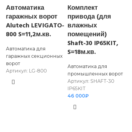
Автоматика
Комплект
гаражных ворот
привода (для
Alutech LEVIGATO-
влажных
800 S=11,2м.кв.
помещений)
Shaft-30 IP65KIT,
Автоматика для
S=18м.кв.
гаражных секционных
ворот
Автоматика для
А
Артикул:
LG-800
промышленных ворот
Артикул:
SHAFT-30
в
IP65KIT
А
46 000
₽
1