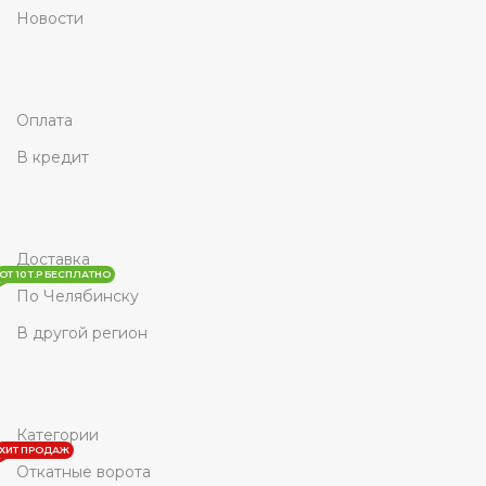
Новости
Оплата
В кредит
Доставка
ОТ 10 Т.Р БЕСПЛАТНО
По Челябинску
В другой регион
Категории
ХИТ ПРОДАЖ
Откатные ворота