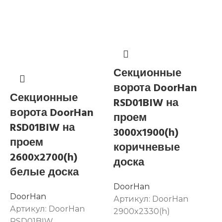
Секционные
ворота DoorHan
Секционные
RSD01BIW на
ворота DoorHan
проем
RSD01BIW на
3000х1900(h)
проем
коричневые
2600х2700(h)
доска
А
белые доска
R
DoorHan
DoorHan
Артикул:
DoorHan
Артикул:
DoorHan
2900x2330(h)
RSD01BIW