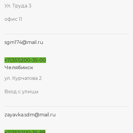
Ул. Труда 3
офис 11
sgm174@mail.ru
+7(351)200-35-00
Челябинск
ул. Курчатова 2
Вход с улицы
zayavka.sdm@mail.ru
+7(351)200-35-99