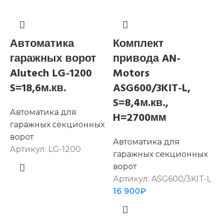
Автоматика
Комплект
гаражных ворот
привода AN-
Alutech LG-1200
Motors
S
S=18,6м.кв.
ASG600/3KIT-L,
S=8,4м.кв.,
Автоматика для
H=2700мм
А
гаражных секционных
ворот
в
Автоматика для
Артикул:
LG-1200
А
гаражных секционных
K
ворот
1
Артикул:
ASG600/3KIT-L
16 900
₽