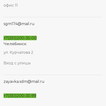
офис 11
sgm174@mail.ru
+7(351)200-35-00
Челябинск
ул. Курчатова 2
Вход с улицы
zayavka.sdm@mail.ru
+7(351)200-35-99