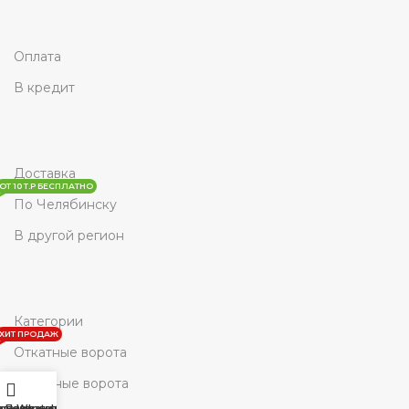
Оплата
В кредит
Доставка
ОТ 10 Т.Р БЕСПЛАТНО
По Челябинску
В другой регион
Категории
ХИТ ПРОДАЖ
Откатные ворота
Гаражные ворота
овая панель
агазин
Позвонить
Whats'App