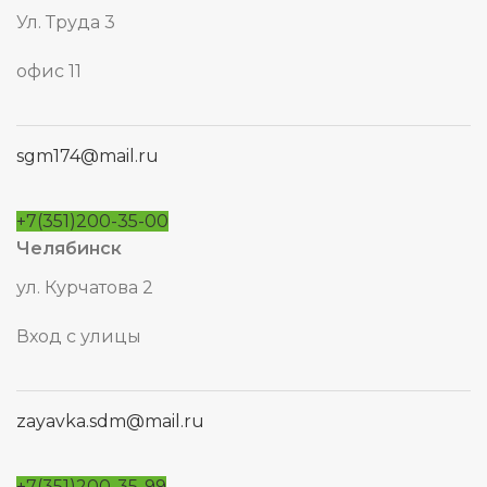
Ул. Труда 3
офис 11
sgm174@mail.ru
+7(351)200-35-00
Челябинск
ул. Курчатова 2
Вход с улицы
zayavka.sdm@mail.ru
+7(351)200-35-99