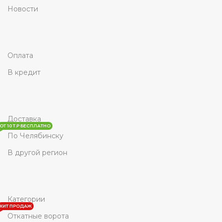
Новости
Оплата
В кредит
Доставка
ОТ 10 Т.Р БЕСПЛАТНО
По Челябинску
В другой регион
Категории
ХИТ ПРОДАЖ
Откатные ворота