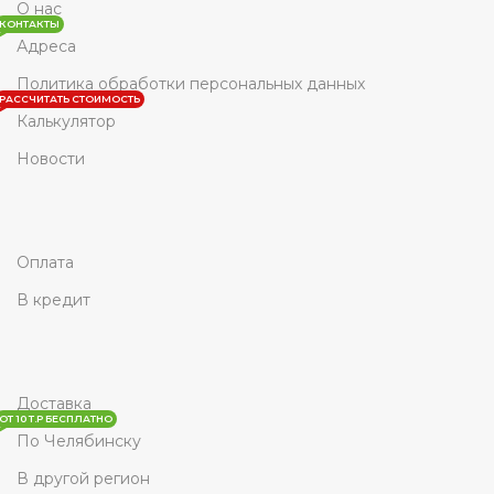
О нас
КОНТАКТЫ
Адреса
Политика обработки персональных данных
РАССЧИТАТЬ СТОИМОСТЬ
Калькулятор
Новости
Оплата
В кредит
Доставка
ОТ 10 Т.Р БЕСПЛАТНО
По Челябинску
В другой регион