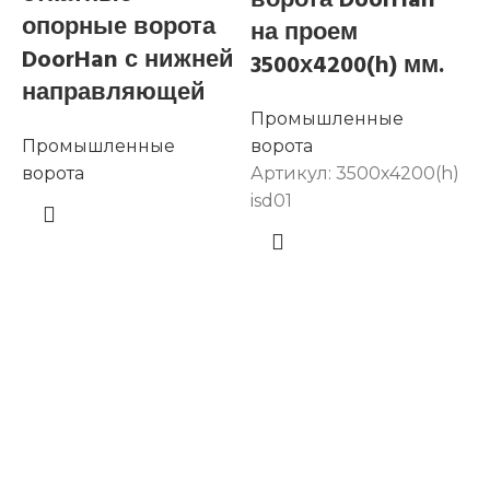
ворота DoorHan
опорные ворота
на проем
DoorHan с нижней
3500х4200(h) мм.
направляющей
Промышленные
Промышленные
ворота
в
ворота
Артикул:
3500х4200(h)
А
isd01
i