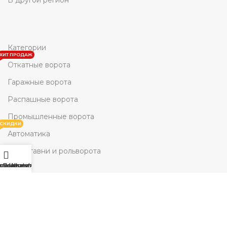
Категории
ХИТ ПРОДАЖ
Откатные ворота
Гаражные ворота
Распашные ворота
Промышленные ворота
СКИДКИ
Автоматика
Рольставни и рольворота
овая панель
агазин
Позвонить
Whats'App
© 2026
Свой Дом
. Все права защищены
ВСЕ ТУТ!