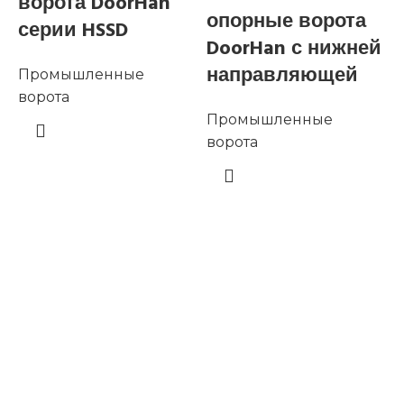
ворота DoorHan
опорные ворота
серии HSSD
DoorHan с нижней
направляющей
Промышленные
ворота
Промышленные
в
ворота
А
r