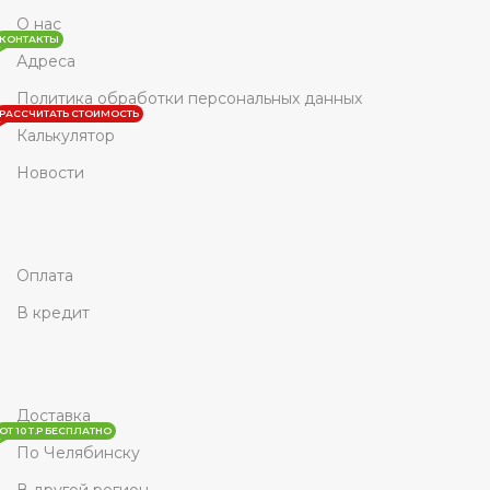
О нас
КОНТАКТЫ
Адреса
Политика обработки персональных данных
РАССЧИТАТЬ СТОИМОСТЬ
Калькулятор
Новости
Оплата
В кредит
Доставка
ОТ 10 Т.Р БЕСПЛАТНО
По Челябинску
В другой регион