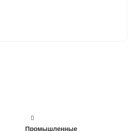
Пром
Промышленные
склад