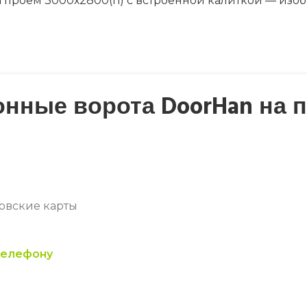
ые ворота DoorHan на пр
ковские карты
телефону