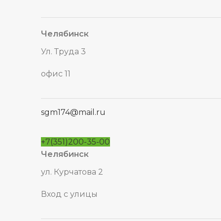
Челябинск
Ул. Труда 3
офис 11
sgm174@mail.ru
+7(351)200-35-00
Челябинск
ул. Курчатова 2
Вход с улицы