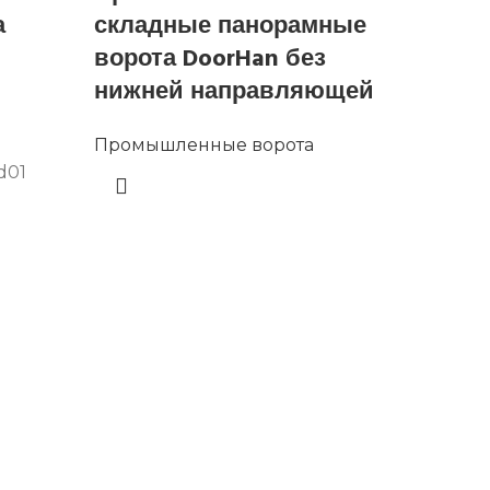
а
складные панорамные
ворот
ворота DoorHan без
нижней направляющей
Промыш
Промышленные ворота
d01