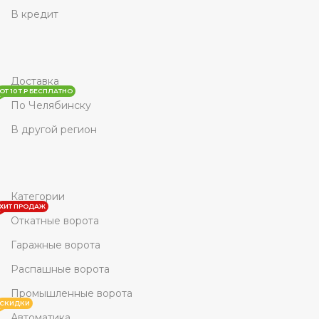
В кредит
Доставка
ОТ 10 Т.Р БЕСПЛАТНО
По Челябинску
В другой регион
Категории
ХИТ ПРОДАЖ
Откатные ворота
Гаражные ворота
Распашные ворота
Промышленные ворота
СКИДКИ
Автоматика