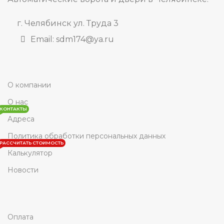
г. Челябинск ул. Труда 3
Email: sdm174@ya.ru
О компании
О нас
КОНТАКТЫ
Адреса
Политика обработки персональных данных
РАССЧИТАТЬ СТОИМОСТЬ
Калькулятор
Новости
Оплата