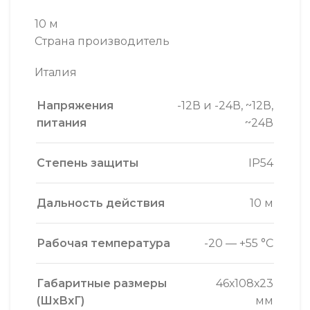
10 м
Страна производитель
Италия
Напряжения
-12В и -24В
,
~12В
,
питания
~24В
Степень защиты
IP54
Дальность действия
10 м
Рабочая температура
-20 — +55 °C
Габаритные размеры
46х108х23
(ШхВхГ)
мм