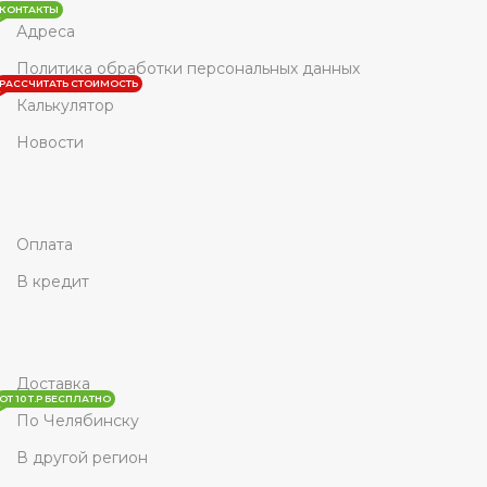
КОНТАКТЫ
Адреса
Политика обработки персональных данных
РАССЧИТАТЬ СТОИМОСТЬ
Калькулятор
Новости
Оплата
В кредит
Доставка
ОТ 10 Т.Р БЕСПЛАТНО
По Челябинску
В другой регион