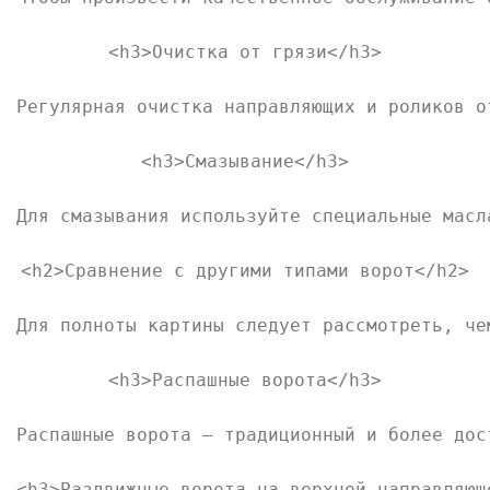
<h3>Очистка от грязи</h3>

Регулярная очистка направляющих и роликов о
<h3>Смазывание</h3>

Для смазывания используйте специальные масл
<h2>Сравнение с другими типами ворот</h2>

Для полноты картины следует рассмотреть, че
<h3>Распашные ворота</h3>

Распашные ворота — традиционный и более дос
<h3>Раздвижные ворота на верхней направляюще