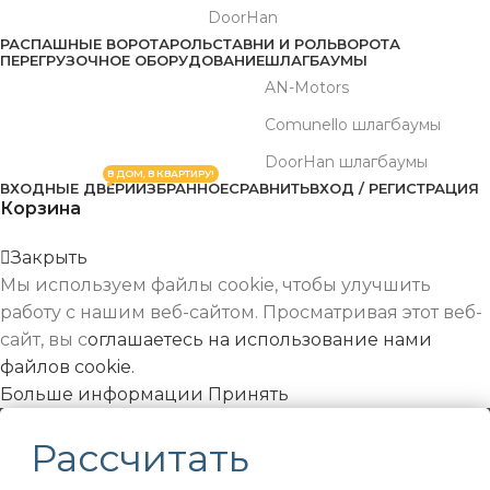
DoorHan
РАСПАШНЫЕ ВОРОТА
РОЛЬСТАВНИ И РОЛЬВОРОТА
ПЕРЕГРУЗОЧНОЕ ОБОРУДОВАНИЕ
ШЛАГБАУМЫ
AN-Motors
Comunello шлагбаумы
DoorHan шлагбаумы
В ДОМ, В КВАРТИРУ!
ВХОДНЫЕ ДВЕРИ
ИЗБРАННОЕ
СРАВНИТЬ
ВХОД / РЕГИСТРАЦИЯ
Корзина
Закрыть
Мы используем файлы cookie, чтобы улучшить
работу с нашим веб-сайтом. Просматривая этот веб-
сайт, вы с
оглашаетесь на использование нами
файлов cookie.
Больше
Больше информации
Принять
информации
Рассчитать